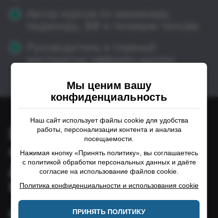
Автор курсов по маникюру,
педикюру, ВФ и гелевым типсам
Руководитель и главный
инструктор оффлайн-школы
(г.Пенза)
Мы ценим вашу
конфиденциальность
Наш сайт использует файлы cookie для удобства
Получите
работы, персонализации контента и анализа
посещаемости.
официальный
Нажимая кнопку «Принять политику», вы соглашаетесь
документ и статус
с политикой обработки персональных данных и даёте
согласие на использование файлов cookie.
инструктора
Политика конфиденциальности и использования cookie
Свидетельство
установленного
ПРИНЯТЬ ПОЛИТИКУ